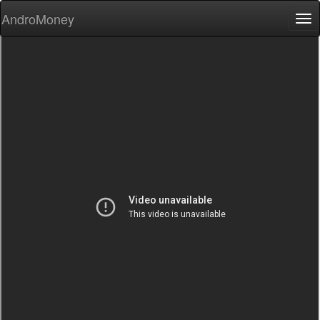
AndroMoney
Tog
nav