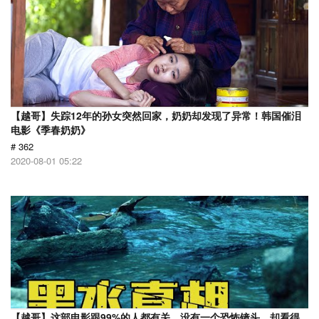
【越哥】失踪12年的孙女突然回家，奶奶却发现了异常！韩国催泪
电影《季春奶奶》
# 362
2020-08-01 05:22
【越哥】这部电影跟99%的人都有关，没有一个恐怖镜头，却看得