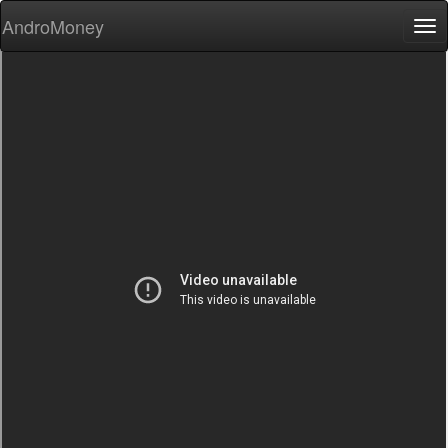
AndroMoney
Tog
nav