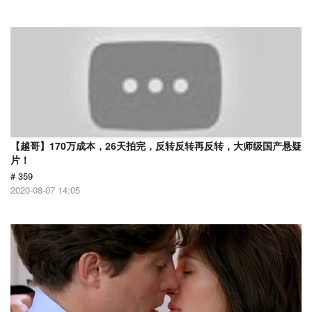
【越哥】170万成本，26天拍完，反转反转再反转，大师级国产悬疑
片！
# 359
2020-08-07 14:05