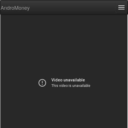
AndroMoney
Tog
nav