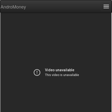
AndroMoney
Tog
nav