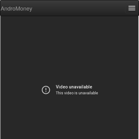
AndroMoney
Tog
nav