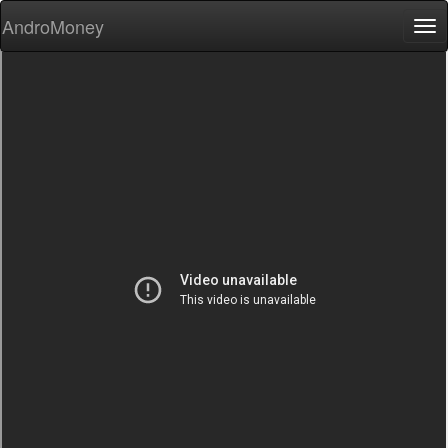
AndroMoney
Tog
nav