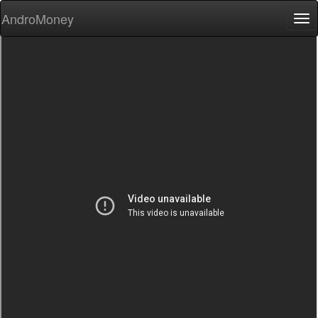
AndroMoney
Tog
nav