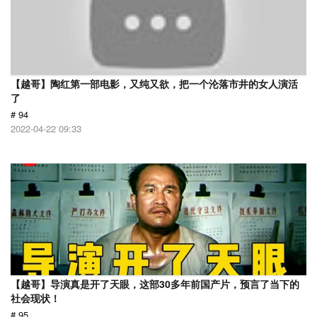
【越哥】陶红第一部电影，又纯又欲，把一个沦落市井的女人演活
了
# 94
2022-04-22 09:33
【越哥】导演真是开了天眼，这部30多年前国产片，预言了当下的
社会现状！
# 95