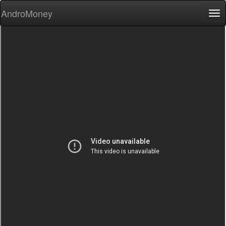
AndroMoney
Tog
nav