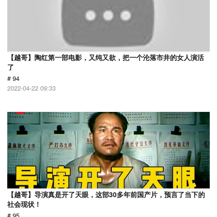
【越哥】陶红第一部电影，又纯又欲，把一个沦落市井的女人演活
了
# 94
2022-04-22 09:33
【越哥】导演真是开了天眼，这部30多年前国产片，预言了当下的
社会现状！
# 95