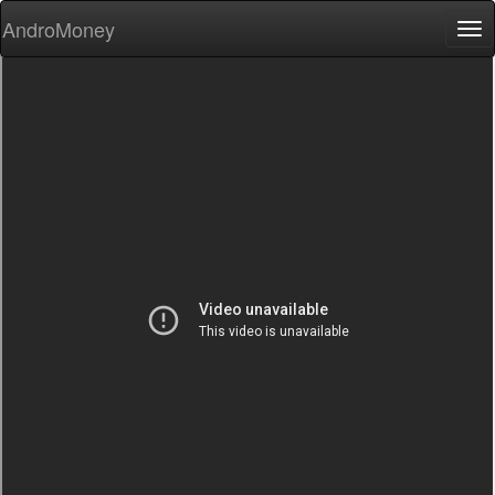
AndroMoney
Tog
nav