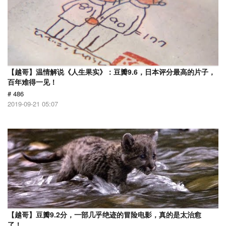
【越哥】温情解说《人生果实》：豆瓣9.6，日本评分最高的片子，
百年难得一见！
# 486
2019-09-21 05:07
【越哥】豆瓣9.2分，一部几乎绝迹的冒险电影，真的是太治愈
了！