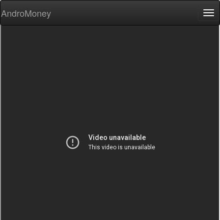
AndroMoney
Tog
nav