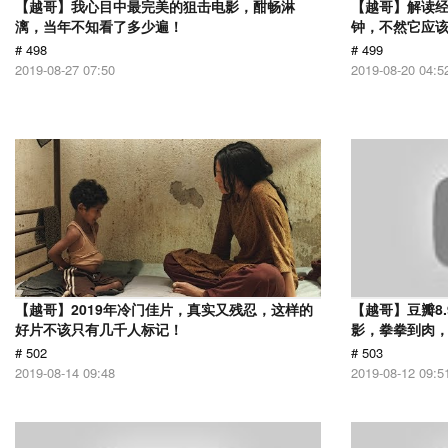
【越哥】我心目中最完美的狙击电影，酣畅淋
【越哥】解读经
漓，当年不知看了多少遍！
钟，不然它应
# 498
# 499
2019-08-27 07:50
2019-08-20 04:5
【越哥】2019年冷门佳片，真实又残忍，这样的
【越哥】豆瓣8
好片不该只有几千人标记！
影，拳拳到肉
# 502
# 503
2019-08-14 09:48
2019-08-12 09:5