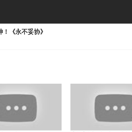
神！《永不妥协》