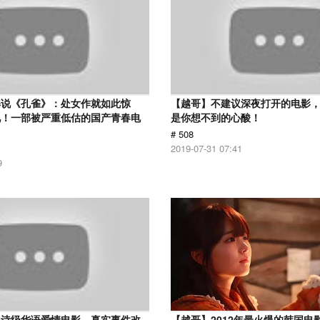
解说《孔雀》：处女作就如此惊
【越哥】不建议深夜打开的电影
见！一部被严重低估的国产青春电
是你想不到的心酸！
# 508
2019-07-31 07:41
9
史诗级华语爱情电影，真实事件改
【越哥】2012年最火爆的韩国电