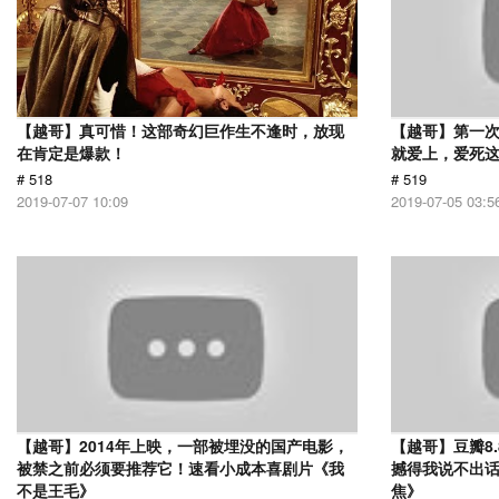
【越哥】真可惜！这部奇幻巨作生不逢时，放现
【越哥】第一
在肯定是爆款！
就爱上，爱死
# 518
# 519
2019-07-07 10:09
2019-07-05 03:5
【越哥】2014年上映，一部被埋没的国产电影，
【越哥】豆瓣8
被禁之前必须要推荐它！速看小成本喜剧片《我
撼得我说不出
不是王毛》
焦》