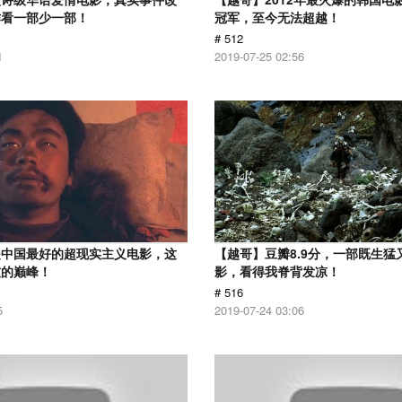
作看一部少一部！
冠军，至今无法超越！
# 512
1
2019-07-25 02:56
是中国最好的超现实主义电影，这
【越哥】豆瓣8.9分，一部既生猛
技的巅峰！
影，看得我脊背发凉！
# 516
5
2019-07-24 03:06