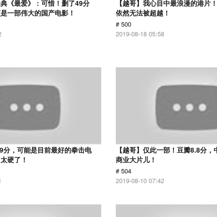
典《最爱》：可惜！删了49分
【越哥】我心目中最浪漫的港片！
该是一部伟大的国产电影！
依然无法被超越！
# 500
2
2019-08-18 05:58
.9分，可能是目前最好的拳击电
【越哥】仅此一部！豆瓣8.8分，
，太硬了！
商业大片儿！
# 504
1
2019-08-10 07:42