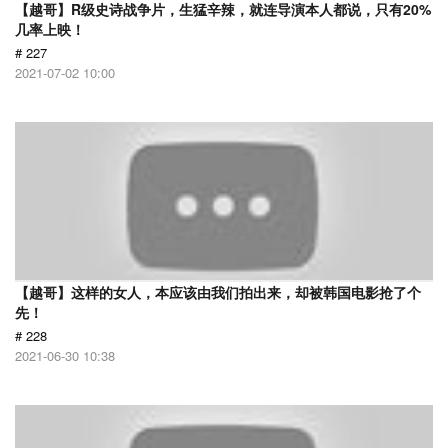
【越哥】R级史诗战争片，生猛辛辣，就连导演本人都说，只有20%
几率上映！
# 227
2021-07-02 10:00
【越哥】这样的女人，本应该由我们拍出来，却被韩国电影抢了个
先！
# 228
2021-06-30 10:38