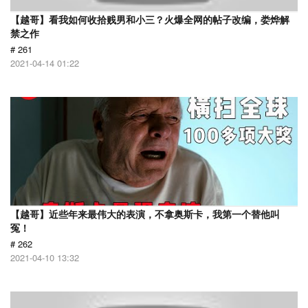
【越哥】看我如何收拾贱男和小三？火爆全网的帖子改编，娄烨解
禁之作
# 261
2021-04-14 01:22
【越哥】近些年来最伟大的表演，不拿奥斯卡，我第一个替他叫
冤！
# 262
2021-04-10 13:32