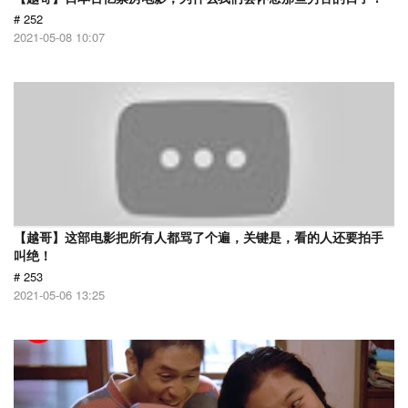
# 252
2021-05-08 10:07
【越哥】这部电影把所有人都骂了个遍，关键是，看的人还要拍手
叫绝！
# 253
2021-05-06 13:25