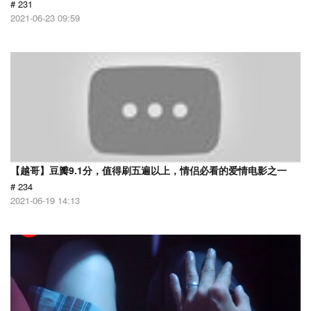
# 231
2021-06-23 09:59
【越哥】豆瓣9.1分，值得刷五遍以上，情侣必看的爱情电影之一
# 234
2021-06-19 14:13