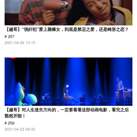
【越哥】“强奸犯”爱上脑瘫女，到底是禁忌之爱，还是畸形之恋？
# 257
2021-04-26 13:15
【越哥】对人生迷失方向的，一定要看看这部动画电影，看完之后
豁然开朗！
# 259
2021-04-23 08:43