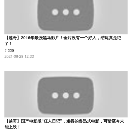
【越哥】2016年最强黑马影片！全片没有一个好人，结尾真是绝
了！
# 229
2021-06-28 12:33
【越哥】国产电影版“狂人日记”，难得的鲁迅式电影，可惜至今未
能上映！