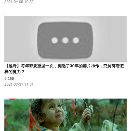
2021-04-06 10:52
【越哥】每年都要重温一次，痴迷了30年的港片神作，究竟有着怎
样的魔力？
# 266
2021-03-31 14:01