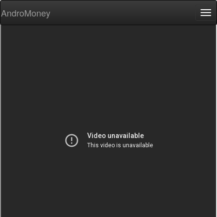
AndroMoney
Tog
nav