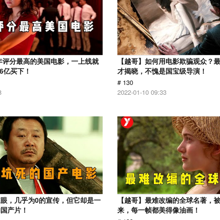
1年评分最高的美国电影，一上线就
【越哥】如何用电影欺骗观众？
.6亿买下！
才揭晓，不愧是国宝级导演！
# 130
8
2022-01-10 09:33
眼，几乎为0的宣传，但它却是一
【越哥】最难改编的全球名著，
的国产片！
来，每一帧都美得像油画！