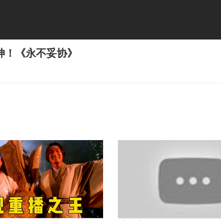
神！《永不妥协》