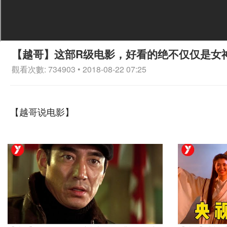
【越哥】这部R级电影，好看的绝不仅仅是女
觀看次數: 734903 • 2018-08-22 07:25
【越哥说电影】