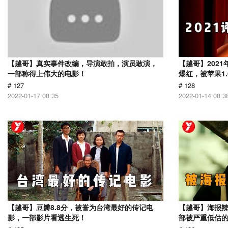
【越哥】真实事件改编，导演敢拍，演员敢演，
【越哥】202
一部称得上伟大的电影！
爆红，被苹果1
# 127
# 128
2022-01-17 08:35
2022-01-14 08:3
【越哥】豆瓣8.8分，被誉为台湾最好的传记电
【越哥】海报辣
影，一部影片看透生死！
部被严重低估