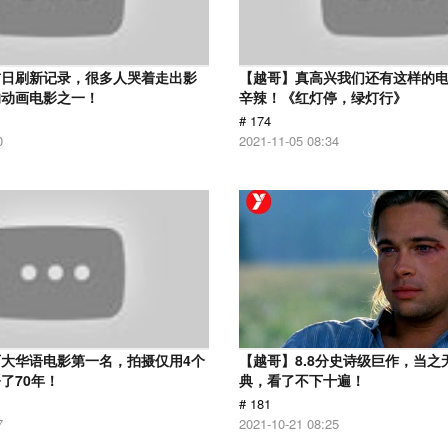
首日刷新记录，很多人哭着走出影
【越哥】真高兴我们还有这样的
的动画电影之一！
辛辣！《红灯停，绿灯行》
# 174
0
2021-11-05 08:34
大华语电影第一名，拍摄仅用4个
【越哥】8.8分史诗级巨作，当之
了70年！
典，看了不下十遍！
# 181
7
2021-10-21 08:25