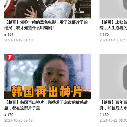
【越哥】堪称一绝的黑色电影，看了这部片子的
【越哥】上映
结局，我才知道什么叫编剧！
院，人生必看
# 154
# 170
2021-11-19 01:18
2021-11-10 07:1
【越哥】韩国再出神片，那些羞于启齿的敏感话
【越哥】百年百
题，都在这部片子里
月，却被后人夸
# 179
# 180
2021-10-25 09:18
2021-10-23 08:3