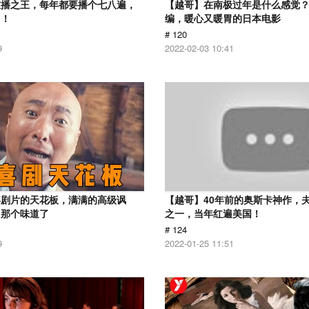
重播之王，每年都要播个七八遍，
【越哥】在南极过年是什么感觉
了！
编，暖心又暖胃的日本电影
# 120
9
2022-02-03 10:41
喜剧片的天花板，满满的高级讽
【越哥】40年前的奥斯卡神作，
出那个味道了
之一，当年红遍美国！
# 124
9
2022-01-25 11:51