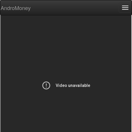
AndroMoney
Tog
nav