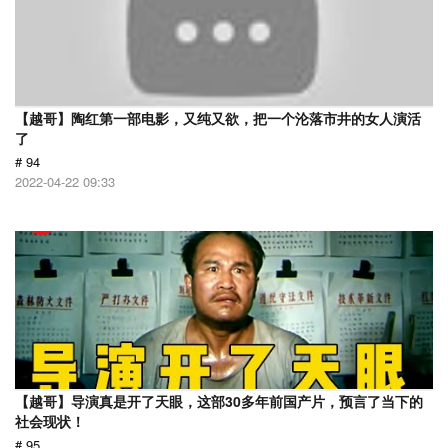
【越哥】陶红第一部电影，又纯又欲，把一个沦落市井的女人演活
了
# 94
2022-04-22 09:33
【越哥】导演真是开了天眼，这部30多年前国产片，预言了当下的
社会现状！
# 95