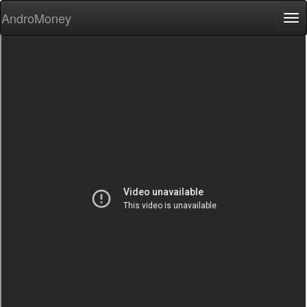
AndroMoney
Tog
nav