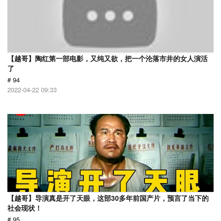
【越哥】陶红第一部电影，又纯又欲，把一个沦落市井的女人演活
了
# 94
2022-04-22 09:33
【越哥】导演真是开了天眼，这部30多年前国产片，预言了当下的
社会现状！
# 95