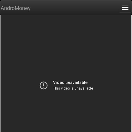
AndroMoney
Tog
nav