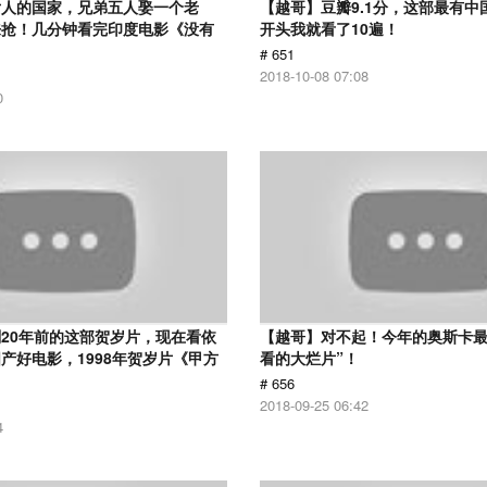
女人的国家，兄弟五人娶一个老
【越哥】豆瓣9.1分，这部最有中
来抢！几分钟看完印度电影《没有
开头我就看了10遍！
# 651
2018-10-08 07:08
0
20年前的这部贺岁片，现在看依
【越哥】对不起！今年的奥斯卡最
产好电影，1998年贺岁片《甲方
看的大烂片”！
# 656
2018-09-25 06:42
4