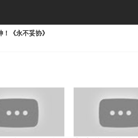
神！《永不妥协》