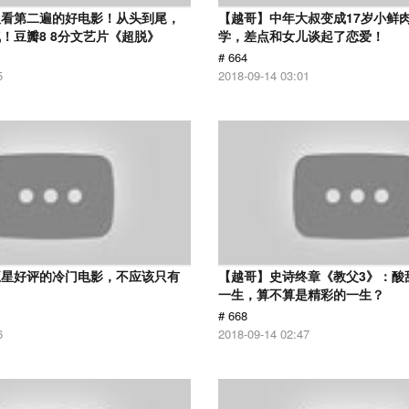
议看第二遍的好电影！从头到尾，
【越哥】中年大叔变成17岁小鲜
！豆瓣8 8分文艺片《超脱》
学，差点和女儿谈起了恋爱！
# 664
5
2018-09-14 03:01
五星好评的冷门电影，不应该只有
【越哥】史诗终章《教父3》：酸
！
一生，算不算是精彩的一生？
# 668
6
2018-09-14 02:47