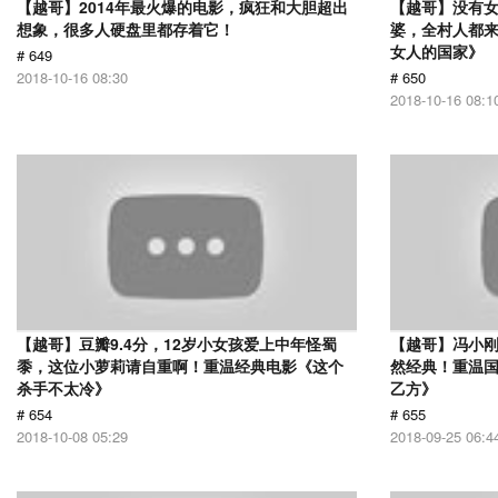
【越哥】2014年最火爆的电影，疯狂和大胆超出
【越哥】没有
想象，很多人硬盘里都存着它！
婆，全村人都
女人的国家》
# 649
2018-10-16 08:30
# 650
2018-10-16 08:1
【越哥】豆瓣9.4分，12岁小女孩爱上中年怪蜀
【越哥】冯小刚
黍，这位小萝莉请自重啊！重温经典电影《这个
然经典！重温国
杀手不太冷》
乙方》
# 654
# 655
2018-10-08 05:29
2018-09-25 06:4