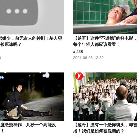
分都嫌少，前无古人的神剧！杀人犯
【越哥】这种“不道德”的好电影
该被原谅吗？
每个年轻人都应该看看！
# 238
0
2021-06-08 12:52
年度悬疑神作，几秒一个高能反
【越哥】没有一个恐怖镜头，却
尾！
播！我们是如何被洗脑的？