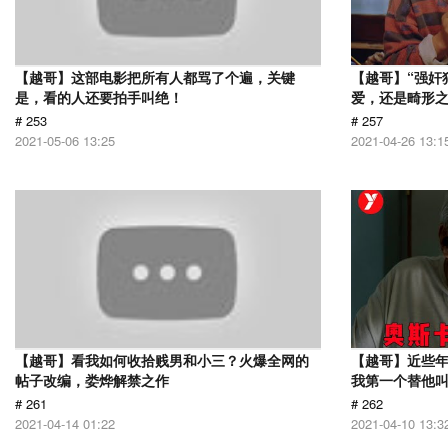
【越哥】这部电影把所有人都骂了个遍，关键
【越哥】“强奸
是，看的人还要拍手叫绝！
爱，还是畸形
# 253
# 257
2021-05-06 13:25
2021-04-26 13:1
【越哥】看我如何收拾贱男和小三？火爆全网的
【越哥】近些
帖子改编，娄烨解禁之作
我第一个替他
# 261
# 262
2021-04-14 01:22
2021-04-10 13:3