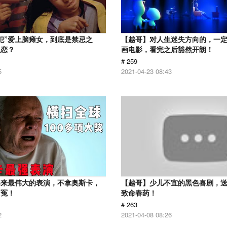
犯”爱上脑瘫女，到底是禁忌之
【越哥】对人生迷失方向的，一
之恋？
画电影，看完之后豁然开朗！
# 259
5
2021-04-23 08:43
年来最伟大的表演，不拿奥斯卡，
【越哥】少儿不宜的黑色喜剧，
叫冤！
致命春药！
# 263
2
2021-04-08 08:26