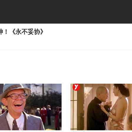
神！《永不妥协》