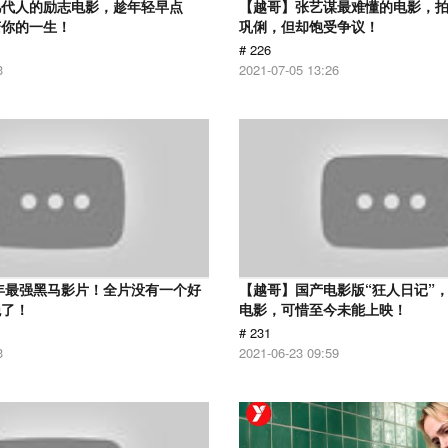
几代人的励志电影，趁年轻早点
【越哥】张艺谋最难懂的电影，
变你的一生！
巩俐，但却饱受争议！
# 226
3
2021-07-05 13:26
6年最强黑马影片！全片没有一个好
【越哥】国产电影版“狂人日记”
绝了！
电影，可惜至今未能上映！
# 231
3
2021-06-23 09:59