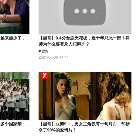
，越来越少了，
【越哥】9.4分台剧天花板，近十年只此一部！律
师为什么要替杀人犯辩护？
# 239
2021-06-06 14:11
被多个国家禁
【越哥】豆瓣9.1，男女主角仅有一句对白，却秒
杀了90%的爱情片！