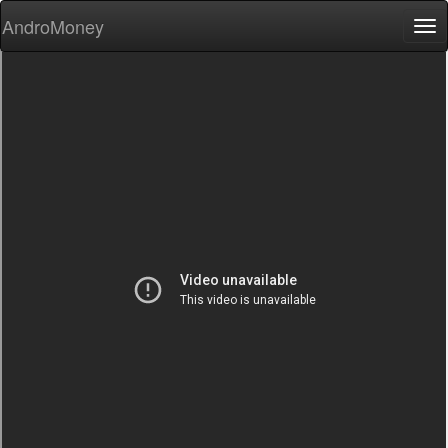
AndroMoney
Tog
nav