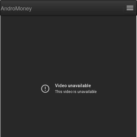
AndroMoney
Tog
nav