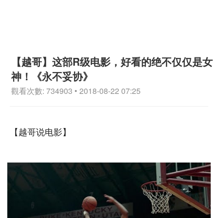
【越哥】这部R级电影，好看的绝不仅仅是女
神！《永不妥协》
觀看次數: 734903 • 2018-08-22 07:25
【越哥说电影】