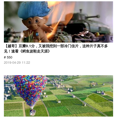
【越哥】豆瓣9.1分，又被我挖到一部冷门佳片，这种片子真不多
见！速看《鳄鱼波鞋走天涯》
# 550
2019-04-29 11:22