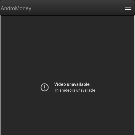
AndroMoney
Tog
nav