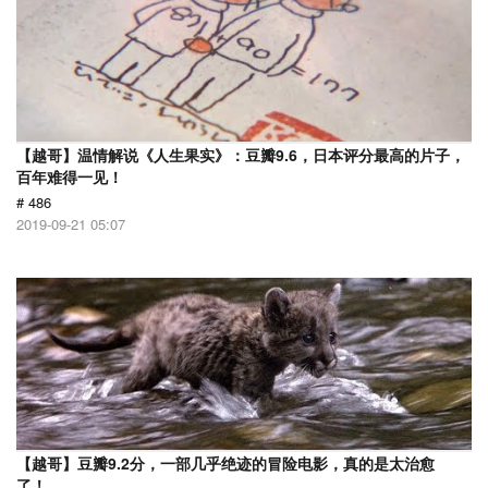
【越哥】温情解说《人生果实》：豆瓣9.6，日本评分最高的片子，
百年难得一见！
# 486
2019-09-21 05:07
【越哥】豆瓣9.2分，一部几乎绝迹的冒险电影，真的是太治愈
了！