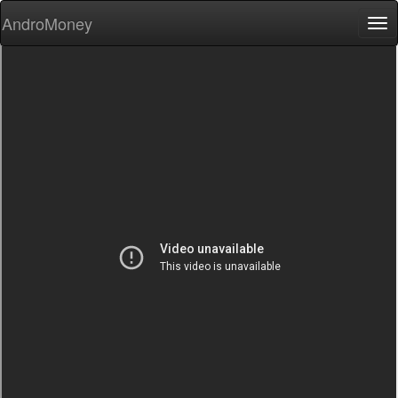
AndroMoney
Tog
nav