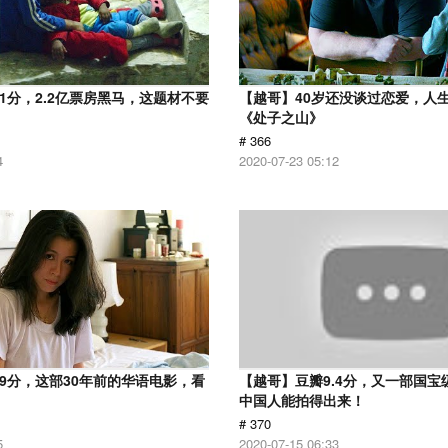
.1分，2.2亿票房黑马，这题材不要
【越哥】40岁还没谈过恋爱，人
《处子之山》
# 366
4
2020-07-23 05:12
.9分，这部30年前的华语电影，看
【越哥】豆瓣9.4分，又一部国宝
中国人能拍得出来！
# 370
5
2020-07-15 06:33