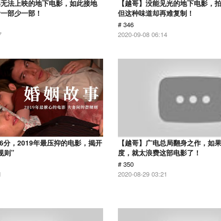
部无法上映的地下电影，如此接地
【越哥】没能见光的地下电影，
看一部少一部！
但这种味道却再难复制！
# 346
7
2020-09-08 06:14
.6分，2019年最压抑的电影，揭开
【越哥】广电总局翻身之作，如
规则”
度，就太浪费这部电影了！
# 350
1
2020-08-29 03:21