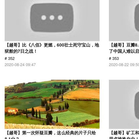
【越哥】比《八佰》更燃，600壮士死守宝山，地
【越哥】豆瓣8
狱般的7日之战！
了中国人难以
# 352
# 353
2020-08-24 09:47
2020-08-22 09:5
【越哥】第一次怀疑豆瓣，这么经典的片子只给
【越哥】矿工
8.1分？
用贞操换自由