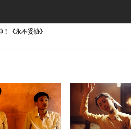
神！《永不妥协》