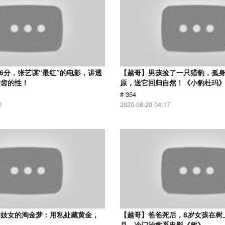
.6分，张艺谋“最红”的电影，讲透
【越哥】男孩捡了一只猎豹，孤
启齿的性！
原，送它回归自然！《小豹杜玛
# 354
0
2020-08-20 04:17
和妓女的淘金梦：用私处藏黄金，
【越哥】爸爸死后，8岁女孩在树
！
月，冷门治愈系电影《树》