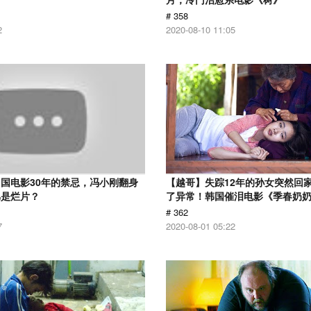
# 358
2
2020-08-10 11:05
国电影30年的禁忌，冯小刚翻身
【越哥】失踪12年的孙女突然回
骂是烂片？
了异常！韩国催泪电影《季春奶
# 362
7
2020-08-01 05:22