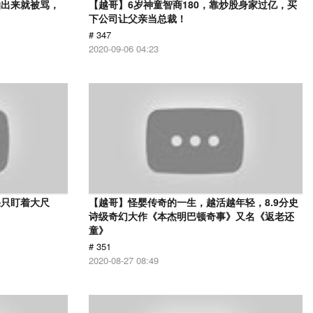
拍出来就被骂，
【越哥】6岁神童智商180，靠炒股身家过亿，买
下公司让父亲当总裁！
# 347
2020-09-06 04:23
果只盯着大尺
【越哥】怪婴传奇的一生，越活越年轻，8.9分史
诗级奇幻大作《本杰明巴顿奇事》又名《返老还
童》
# 351
2020-08-27 08:49