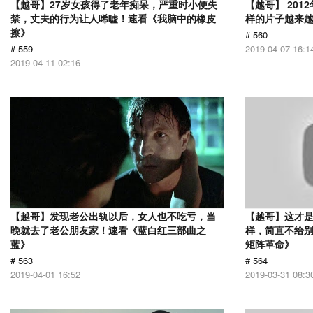
【越哥】27岁女孩得了老年痴呆，严重时小便失
【越哥】 20
禁，丈夫的行为让人唏嘘！速看《我脑中的橡皮
样的片子越来
擦》
# 560
# 559
2019-04-07 16:1
2019-04-11 02:16
【越哥】发现老公出轨以后，女人也不吃亏，当
【越哥】这才是
晚就去了老公朋友家！速看《蓝白红三部曲之
样，简直不给别
蓝》
矩阵革命》
# 563
# 564
2019-04-01 16:52
2019-03-31 08:3