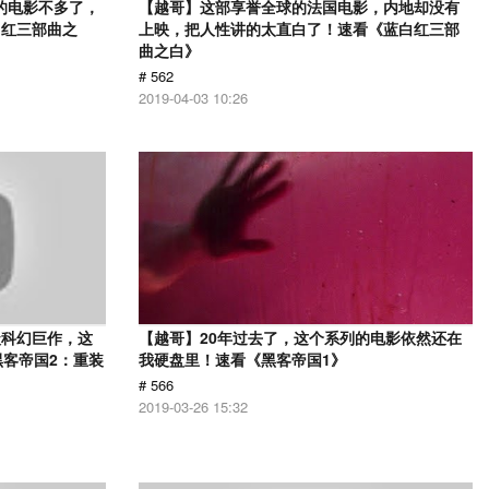
的电影不多了，
【越哥】这部享誉全球的法国电影，内地却没有
白红三部曲之
上映，把人性讲的太直白了！速看《蓝白红三部
曲之白》
# 562
2019-04-03 10:26
级科幻巨作，这
【越哥】20年过去了，这个系列的电影依然还在
黑客帝国2：重装
我硬盘里！速看《黑客帝国1》
# 566
2019-03-26 15:32