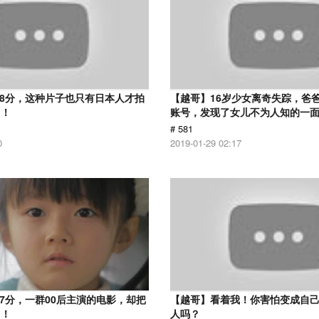
.8分，这种片子也只有日本人才拍
【越哥】16岁少女离奇失踪，爸
了！
账号，发现了女儿不为人知的一
# 581
0
2019-01-29 02:17
.7分，一群00后主演的电影，却把
【越哥】看着我！你害怕变成自
了！
人吗？