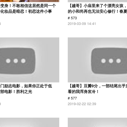
大变身！不敢相信这居然是同一个
【越哥】小庙里来了个漂亮女孩
的化妆品是暗恋！初恋这件小事
的小和尚再也无法安心修行！春
# 573
6
2019-03-09 14:41
冷门励志电影，如果你正处于低
【越哥】豆瓣9分，一部结尾出乎
这部电影！胜利之光
看的我浑身发冷！
# 577
8
2019-02-22 02:39