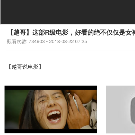
【越哥】这部R级电影，好看的绝不仅仅是女
觀看次數: 734903 • 2018-08-22 07:25
【越哥说电影】