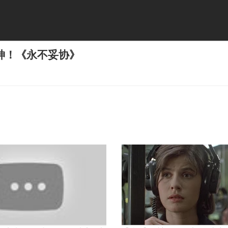
神！《永不妥协》