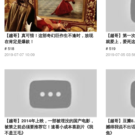
【越哥】真可惜！这部奇幻巨作生不逢时，放现
【越哥】第一
在肯定是爆款！
就爱上，爱死
# 518
# 519
2019-07-07 10:09
2019-07-05 03:5
【越哥】2014年上映，一部被埋没的国产电影，
【越哥】豆瓣8
被禁之前必须要推荐它！速看小成本喜剧片《我
撼得我说不出
不是王毛》
焦》