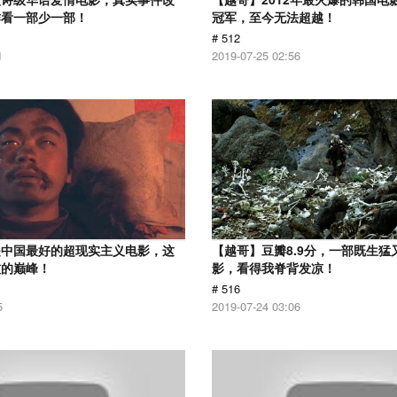
作看一部少一部！
冠军，至今无法超越！
# 512
1
2019-07-25 02:56
是中国最好的超现实主义电影，这
【越哥】豆瓣8.9分，一部既生猛
技的巅峰！
影，看得我脊背发凉！
# 516
5
2019-07-24 03:06