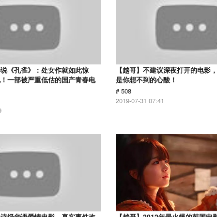
解说《孔雀》：处女作就如此惊
【越哥】不建议深夜打开的电影
见！一部被严重低估的国产青春电
是你想不到的心酸！
# 508
2019-07-31 07:41
9
史诗级华语爱情电影，真实事件改
【越哥】2012年最火爆的韩国电