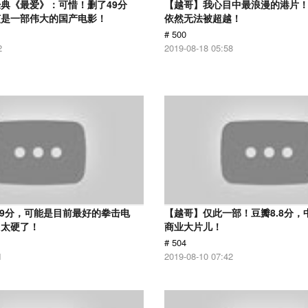
典《最爱》：可惜！删了49分
【越哥】我心目中最浪漫的港片！
该是一部伟大的国产电影！
依然无法被超越！
# 500
2
2019-08-18 05:58
.9分，可能是目前最好的拳击电
【越哥】仅此一部！豆瓣8.8分，
，太硬了！
商业大片儿！
# 504
1
2019-08-10 07:42