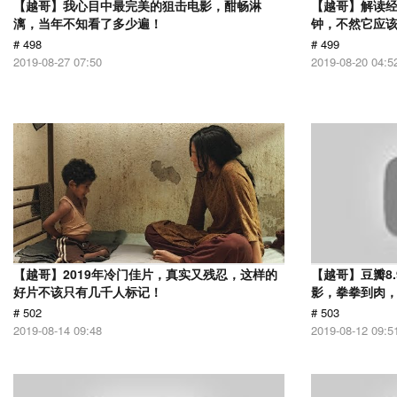
【越哥】我心目中最完美的狙击电影，酣畅淋
【越哥】解读经
漓，当年不知看了多少遍！
钟，不然它应
# 498
# 499
2019-08-27 07:50
2019-08-20 04:5
【越哥】2019年冷门佳片，真实又残忍，这样的
【越哥】豆瓣8
好片不该只有几千人标记！
影，拳拳到肉
# 502
# 503
2019-08-14 09:48
2019-08-12 09:5