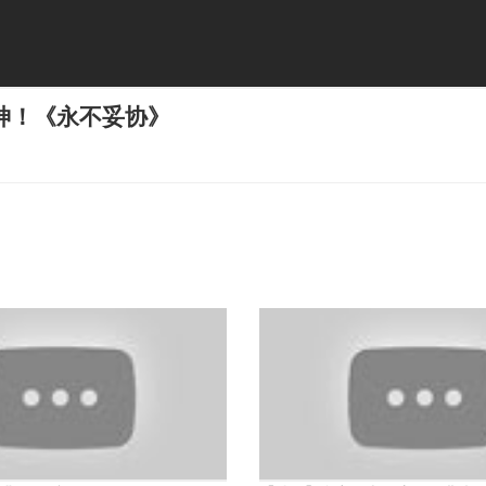
神！《永不妥协》