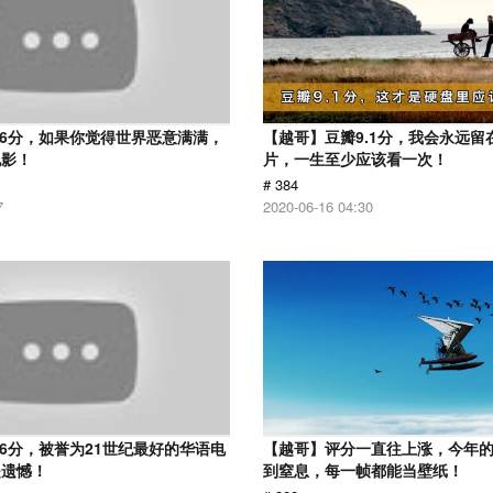
.6分，如果你觉得世界恶意满满，
【越哥】豆瓣9.1分，我会永远留
电影！
片，一生至少应该看一次！
# 384
7
2020-06-16 04:30
.6分，被誉为21世纪最好的华语电
【越哥】评分一直往上涨，今年
是遗憾！
到窒息，每一帧都能当壁纸！