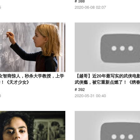
# 388
5
2020-06-08 02:07
女智商惊人，秒杀大学教授，上学
【越哥】近20年最写实的武侠电
学！《天才少女》
武侠瘾，被它重新点燃了！《绣
# 392
0
2020-05-31 00:40