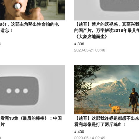
.8分，这部主角豁出性命拍的电
【越哥】禁片的既视感，真高兴
被遗忘！
的国产片。万字解读2018年最具
《大象席地而坐》
6
# 396
2020-05-21 03:48
看完13集《最后的棒棒》：中国
【越哥】这部我连标题都想不出
录片
看完却像是打了两斤鸡血！
# 400
9
2020-05-14 02:49