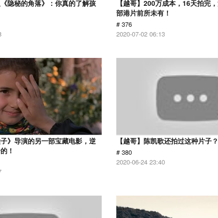
版《隐秘的角落》：你真的了解孩
【越哥】200万成本，16天拍完
部港片前所未有！
# 376
8
2020-07-02 06:13
鞋子》导演的另一部宝藏电影，逆
【越哥】陈凯歌还拍过这种片子
给的！
# 380
2020-06-24 23:40
7