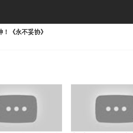
神！《永不妥协》