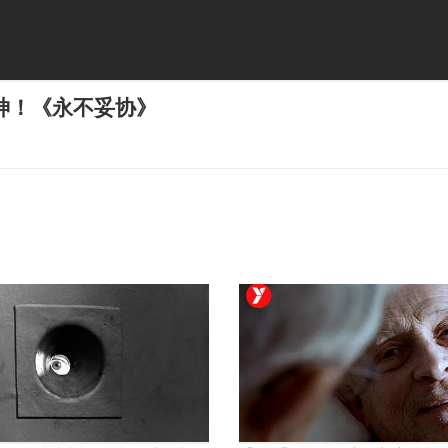
神！《永不妥协》