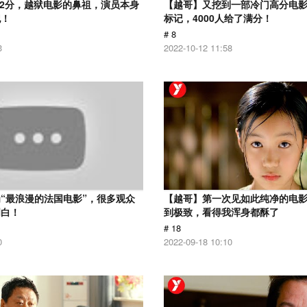
.2分，越狱电影的鼻祖，演员本身
【越哥】又挖到一部冷门高分电影，
犯！
标记，4000人给了满分！
# 8
3
2022-10-12 11:58
“最浪漫的法国电影”，很多观众
【越哥】第一次见如此纯净的电
明白！
到极致，看得我浑身都酥了
# 18
0
2022-09-18 10:10