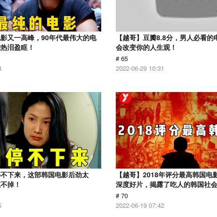
影又一高峰，90年代最伟大的电
【越哥】豆瓣8.8分，男人必看的
我热泪盈眶！
会改变你的人生观！
# 65
4
2022-06-29 10:31
停不下来，这部韩国电影后劲太
【越哥】2018年评分最高韩国电
忘不掉！
深度好片，揭露了吃人的韩国社
# 70
5
2022-06-19 07:42