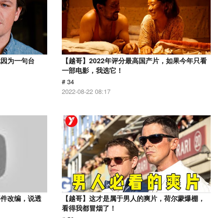
就因为一句台
【越哥】2022年评分最高国产片，如果今年只看
一部电影，我选它！
# 34
2022-08-22 08:17
事件改编，说透
【越哥】这才是属于男人的爽片，荷尔蒙爆棚，
看得我都冒烟了！