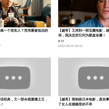
逼疯一个老实人？范伟最被低估的
【越哥】又挖到一部宝藏电影，
词，我决定把它列为硬盘珍藏！
# 31
7
2022-08-25 08:43
神话经典，又一部央视重播之王，
【越哥】限制级日本电影，真实
忆！
了女人在婚姻里的不幸