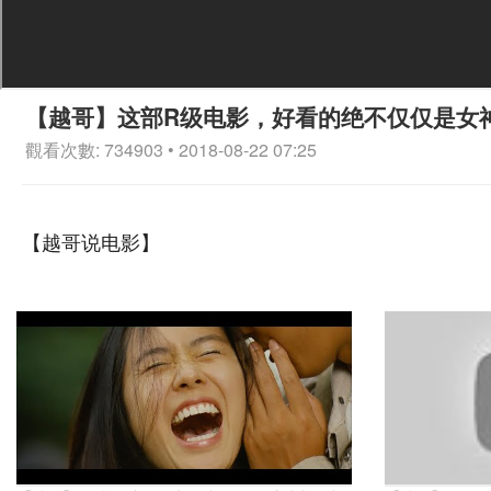
【越哥】这部R级电影，好看的绝不仅仅是女
觀看次數: 734903 • 2018-08-22 07:25
【越哥说电影】