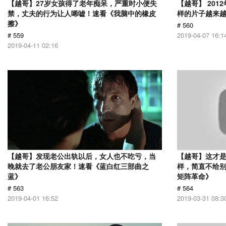
【越哥】27岁女孩得了老年痴呆，严重时小便失
【越哥】 20
禁，丈夫的行为让人唏嘘！速看《我脑中的橡皮
样的片子越来
擦》
# 560
# 559
2019-04-07 16:1
2019-04-11 02:16
【越哥】发现老公出轨以后，女人也不吃亏，当
【越哥】这才是
晚就去了老公朋友家！速看《蓝白红三部曲之
样，简直不给别
蓝》
矩阵革命》
# 563
# 564
2019-04-01 16:52
2019-03-31 08:3