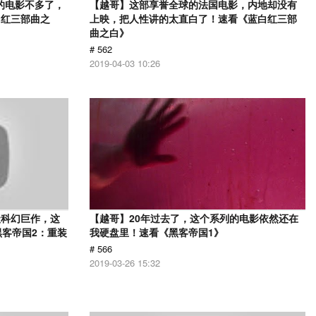
的电影不多了，
【越哥】这部享誉全球的法国电影，内地却没有
白红三部曲之
上映，把人性讲的太直白了！速看《蓝白红三部
曲之白》
# 562
2019-04-03 10:26
级科幻巨作，这
【越哥】20年过去了，这个系列的电影依然还在
黑客帝国2：重装
我硬盘里！速看《黑客帝国1》
# 566
2019-03-26 15:32