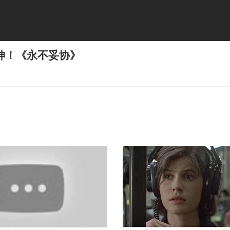
神！《永不妥协》