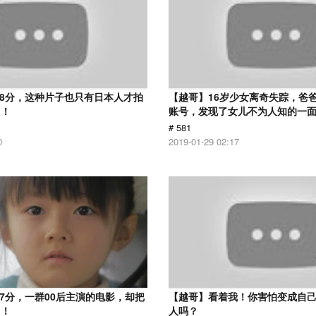
.8分，这种片子也只有日本人才拍
【越哥】16岁少女离奇失踪，爸
了！
账号，发现了女儿不为人知的一
# 581
0
2019-01-29 02:17
.7分，一群00后主演的电影，却把
【越哥】看着我！你害怕变成自
了！
人吗？