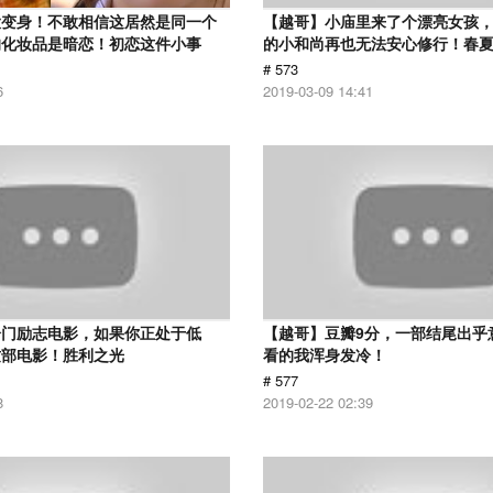
大变身！不敢相信这居然是同一个
【越哥】小庙里来了个漂亮女孩
的化妆品是暗恋！初恋这件小事
的小和尚再也无法安心修行！春
# 573
6
2019-03-09 14:41
冷门励志电影，如果你正处于低
【越哥】豆瓣9分，一部结尾出乎
这部电影！胜利之光
看的我浑身发冷！
# 577
8
2019-02-22 02:39