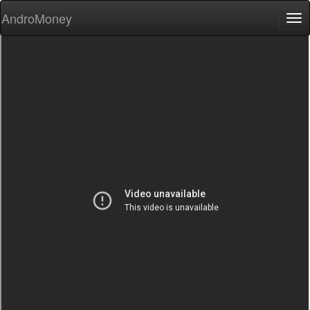
AndroMoney
Tog
nav