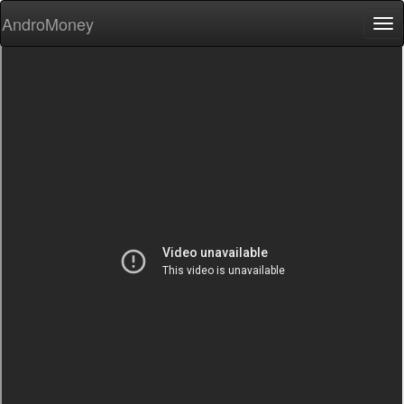
AndroMoney
Tog
nav