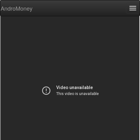
AndroMoney
Tog
nav