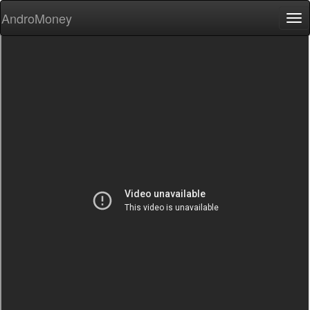
AndroMoney
Tog
nav