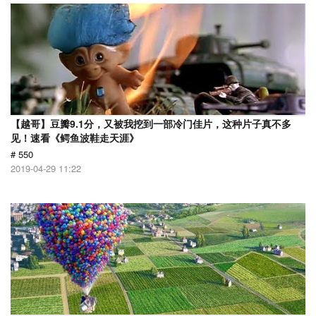
【越哥】豆瓣9.1分，又被我挖到一部冷门佳片，这种片子真不多
见！速看《鳄鱼波鞋走天涯》
# 550
2019-04-29 11:22