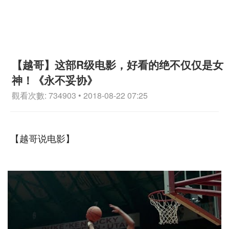
【越哥】这部R级电影，好看的绝不仅仅是女
神！《永不妥协》
觀看次數: 734903 • 2018-08-22 07:25
【越哥说电影】