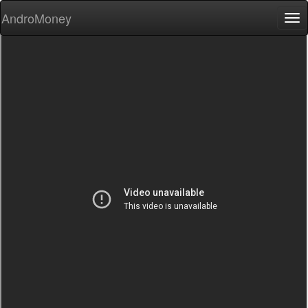
AndroMoney
Tog
nav