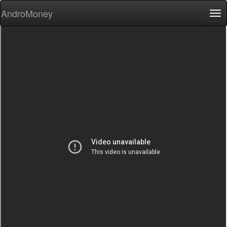
AndroMoney
Tog
nav