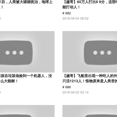
0年后，人类被大猩猩统治，地球上
【越哥】60万人打出8 9分，这
人！
能打动人！
# 682
3
2018-09-04 08:52
男孩在垃圾场捡到一个机器人，没
【越哥】飞船里出现一种吃人的外
这么大能耐！
只活1213人！怪物原来是人类变
# 686
0
2018-09-02 03:14