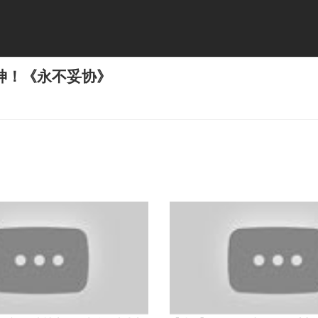
神！《永不妥协》