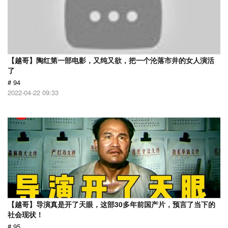
【越哥】陶红第一部电影，又纯又欲，把一个沦落市井的女人演活
了
# 94
2022-04-22 09:33
【越哥】导演真是开了天眼，这部30多年前国产片，预言了当下的
社会现状！
# 95