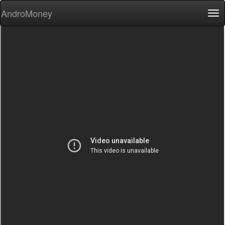
AndroMoney
Tog
nav