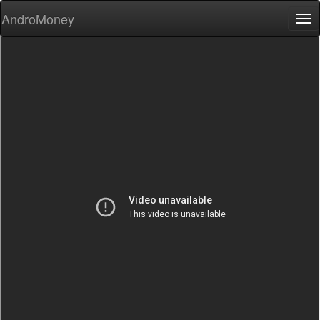
AndroMoney
Tog
nav