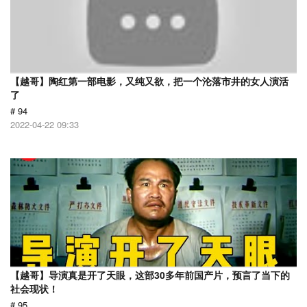
【越哥】陶红第一部电影，又纯又欲，把一个沦落市井的女人演活
了
# 94
2022-04-22 09:33
【越哥】导演真是开了天眼，这部30多年前国产片，预言了当下的
社会现状！
# 95