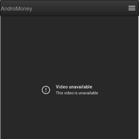
AndroMoney
Tog
nav