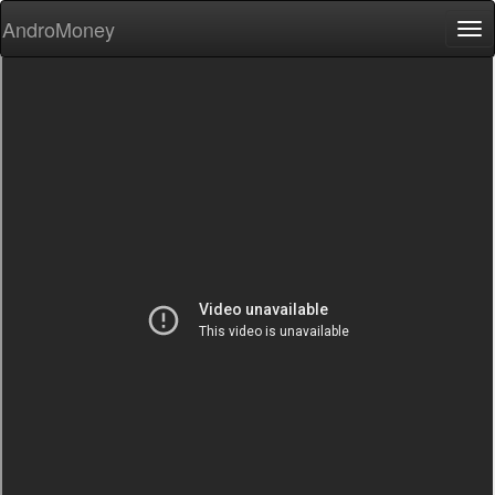
AndroMoney
Tog
nav