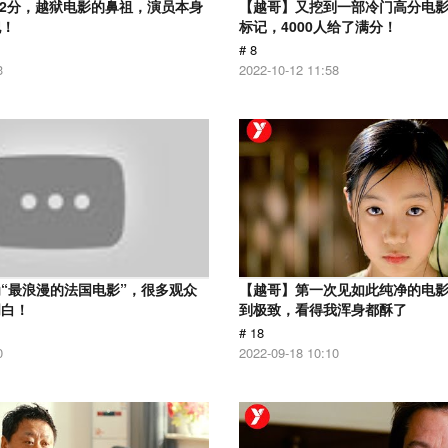
.2分，越狱电影的鼻祖，演员本身
【越哥】又挖到一部冷门高分电影，
犯！
标记，4000人给了满分！
# 8
3
2022-10-12 11:58
“最浪漫的法国电影”，很多观众
【越哥】第一次见如此纯净的电
明白！
到极致，看得我浑身都酥了
# 18
0
2022-09-18 10:10