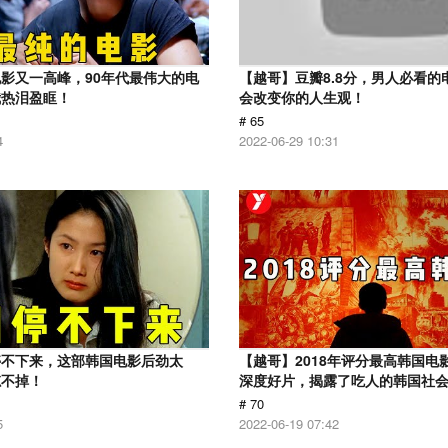
影又一高峰，90年代最伟大的电
【越哥】豆瓣8.8分，男人必看的
我热泪盈眶！
会改变你的人生观！
# 65
4
2022-06-29 10:31
停不下来，这部韩国电影后劲太
【越哥】2018年评分最高韩国电
忘不掉！
深度好片，揭露了吃人的韩国社
# 70
5
2022-06-19 07:42