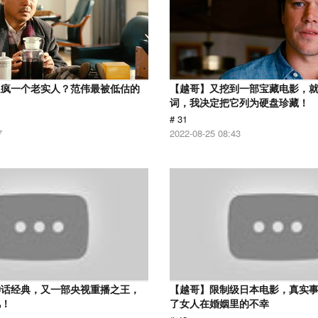
逼疯一个老实人？范伟最被低估的
【越哥】又挖到一部宝藏电影，
词，我决定把它列为硬盘珍藏！
# 31
7
2022-08-25 08:43
神话经典，又一部央视重播之王，
【越哥】限制级日本电影，真实
忆！
了女人在婚姻里的不幸