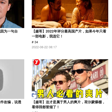
就因为一句台
【越哥】2022年评分最高国产片，如果今年只看
一部电影，我选它！
# 34
2022-08-22 08:17
事件改编，说透
【越哥】这才是属于男人的爽片，荷尔蒙爆棚，
看得我都冒烟了！