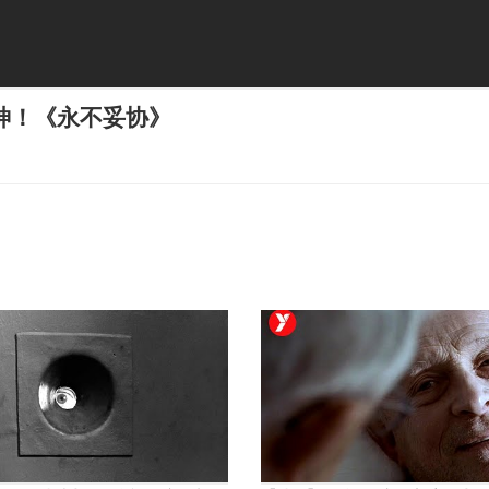
神！《永不妥协》