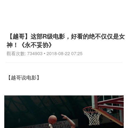
【越哥】这部R级电影，好看的绝不仅仅是女
神！《永不妥协》
觀看次數: 734903 • 2018-08-22 07:25
【越哥说电影】