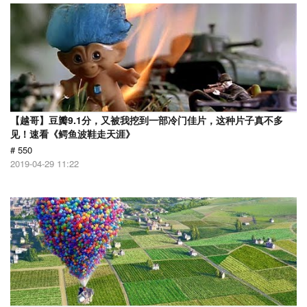
【越哥】豆瓣9.1分，又被我挖到一部冷门佳片，这种片子真不多
见！速看《鳄鱼波鞋走天涯》
# 550
2019-04-29 11:22