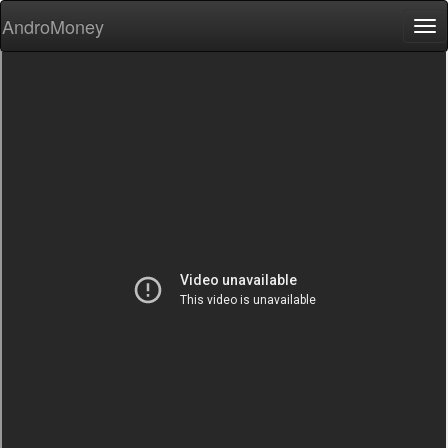
AndroMoney
Tog
nav