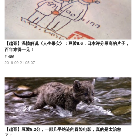
【越哥】温情解说《人生果实》：豆瓣9.6，日本评分最高的片子，
百年难得一见！
# 486
2019-09-21 05:07
【越哥】豆瓣9.2分，一部几乎绝迹的冒险电影，真的是太治愈
了！