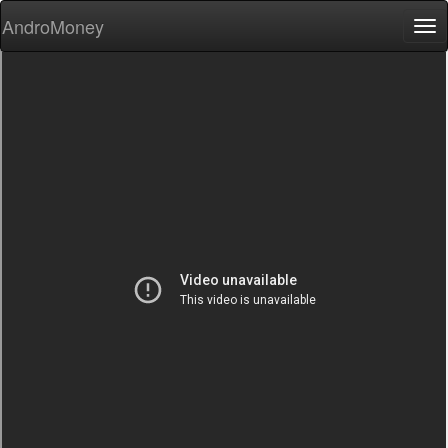
AndroMoney
Tog
nav