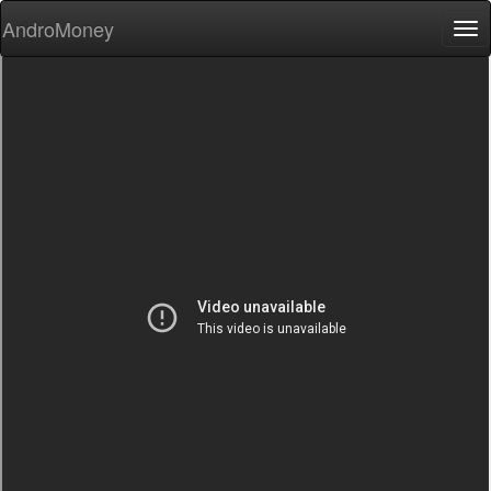
AndroMoney
Tog
nav