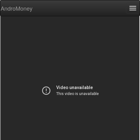
AndroMoney
Tog
nav