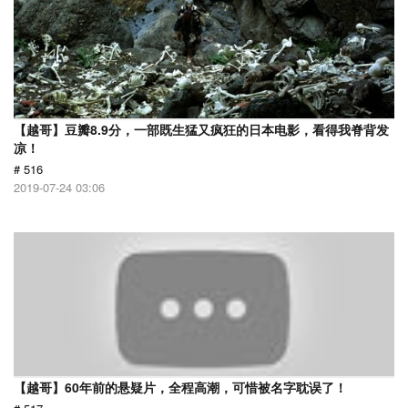
【越哥】豆瓣8.9分，一部既生猛又疯狂的日本电影，看得我脊背发
凉！
# 516
2019-07-24 03:06
【越哥】60年前的悬疑片，全程高潮，可惜被名字耽误了！