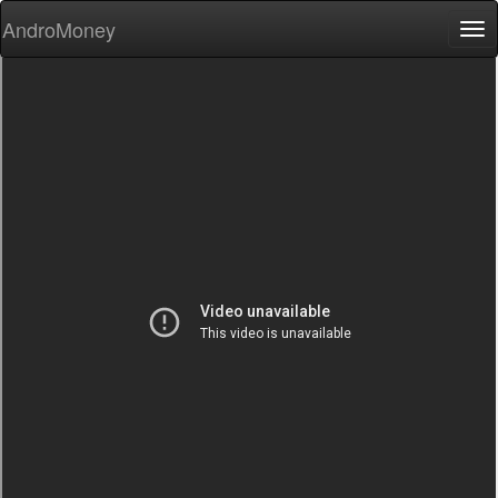
AndroMoney
Tog
nav