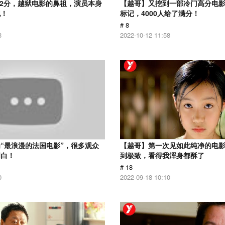
.2分，越狱电影的鼻祖，演员本身
【越哥】又挖到一部冷门高分电影，
犯！
标记，4000人给了满分！
# 8
3
2022-10-12 11:58
“最浪漫的法国电影”，很多观众
【越哥】第一次见如此纯净的电
明白！
到极致，看得我浑身都酥了
# 18
0
2022-09-18 10:10