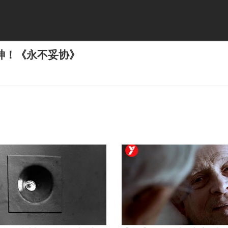
神！《永不妥协》