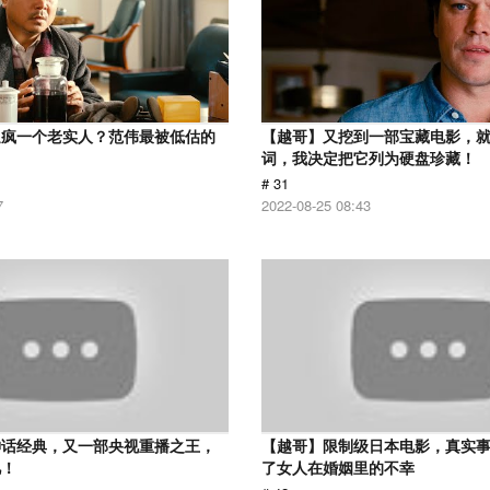
逼疯一个老实人？范伟最被低估的
【越哥】又挖到一部宝藏电影，
词，我决定把它列为硬盘珍藏！
# 31
7
2022-08-25 08:43
神话经典，又一部央视重播之王，
【越哥】限制级日本电影，真实
忆！
了女人在婚姻里的不幸