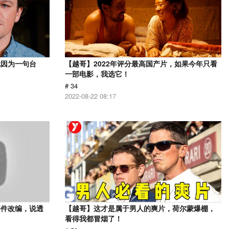
就因为一句台
【越哥】2022年评分最高国产片，如果今年只看
一部电影，我选它！
# 34
2022-08-22 08:17
事件改编，说透
【越哥】这才是属于男人的爽片，荷尔蒙爆棚，
看得我都冒烟了！