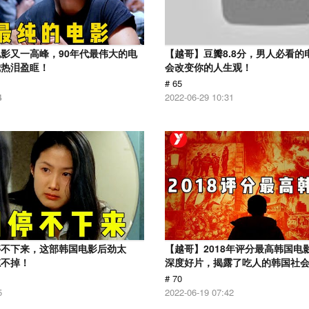
影又一高峰，90年代最伟大的电
【越哥】豆瓣8.8分，男人必看的
我热泪盈眶！
会改变你的人生观！
# 65
4
2022-06-29 10:31
停不下来，这部韩国电影后劲太
【越哥】2018年评分最高韩国电
忘不掉！
深度好片，揭露了吃人的韩国社
# 70
5
2022-06-19 07:42