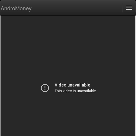
AndroMoney
Tog
nav