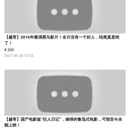
【越哥】2016年最强黑马影片！全片没有一个好人，结尾真是绝
了！
# 229
2021-06-28 12:33
【越哥】国产电影版“狂人日记”，难得的鲁迅式电影，可惜至今未
能上映！