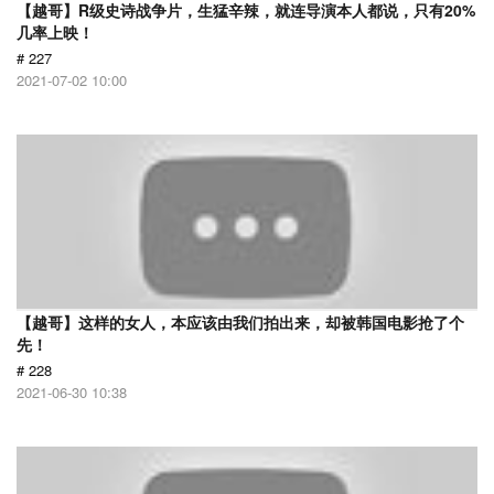
【越哥】R级史诗战争片，生猛辛辣，就连导演本人都说，只有20%
几率上映！
# 227
2021-07-02 10:00
【越哥】这样的女人，本应该由我们拍出来，却被韩国电影抢了个
先！
# 228
2021-06-30 10:38