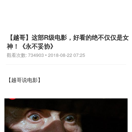
【越哥】这部R级电影，好看的绝不仅仅是女
神！《永不妥协》
觀看次數: 734903 • 2018-08-22 07:25
【越哥说电影】