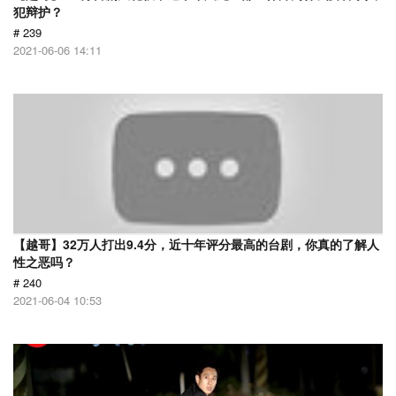
犯辩护？
# 239
2021-06-06 14:11
【越哥】32万人打出9.4分，近十年评分最高的台剧，你真的了解人
性之恶吗？
# 240
2021-06-04 10:53