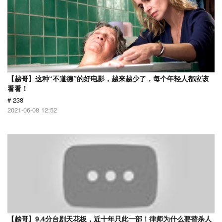
【越哥】这种“不道德”的好电影，越来越少了，每个年轻人都应该
看看！
# 238
2021-06-08 12:52
【越哥】9.4分台剧天花板，近十年只此一部！律师为什么要替杀人