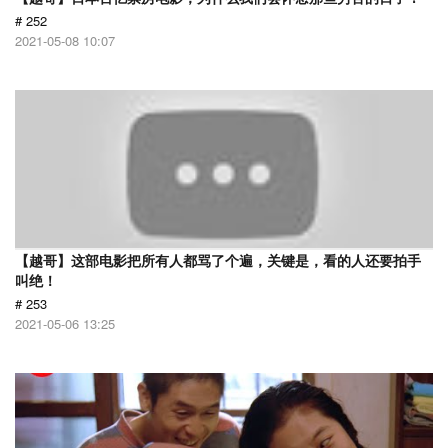
# 252
2021-05-08 10:07
【越哥】这部电影把所有人都骂了个遍，关键是，看的人还要拍手
叫绝！
# 253
2021-05-06 13:25