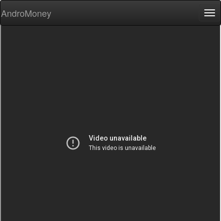
AndroMoney
Tog
nav